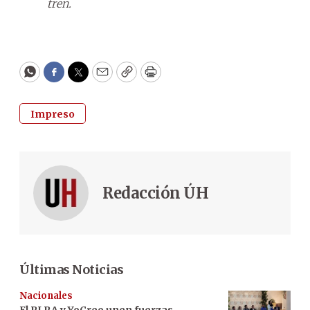
tren.
WhatsApp
Facebook
Twitter
Email
Copy
Print
Impreso
Redacción ÚH
Últimas Noticias
Nacionales
El PLRA y YoCreo unen fuerzas