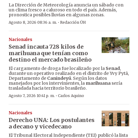
La Dirección de Meteorología anuncia un sábado con
un clima fresco a caluroso en todo el país. Además,
pronostica posibles lluvias en algunas zonas.
·
Agosto 8, 2026 08:36 a. m.
Redacción ÚH
Nacionales
Senad incauta 728 kilos de
marihuana que tenían como
destino el mercado brasileño
El cargamento de droga fue localizado por la
Senad
,
durante un operativo realizado en el distrito de Yvy Pytã,
Departamento de
Canindeyú
. Según los datos
manejados por los intervinientes, la
marihuana
sería
trasladada hacia territorio brasileño.
·
Agosto 7, 2026 10:41 p. m.
Carlos Aquino
Nacionales
Derecho UNA: Los postulantes
a decano y vicedecano
El Tribunal Electoral Independiente (TEI) publicó la lista