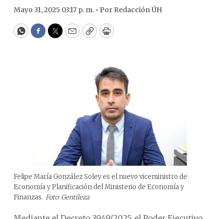
Mayo 31, 2025 03:17 p. m. •
Por
Redacción ÚH
WhatsApp
Facebook
Twitter
Email
Copy
Print
Felipe María González Soley es el nuevo viceministro de
Economía y Planificación del Ministerio de Economía y
Finanzas.
Foto: Gentileza
Mediante el Decreto 3949/2025, el Poder Ejecutivo