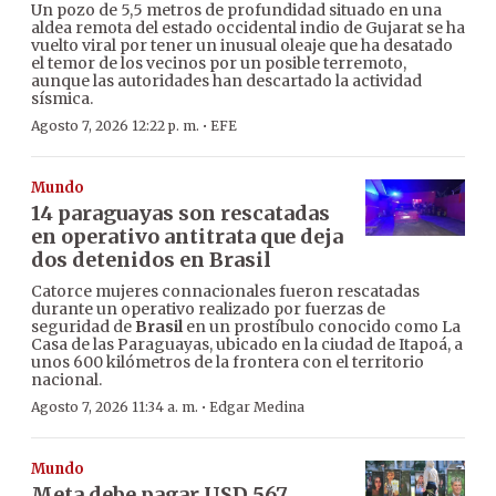
Un pozo de 5,5 metros de profundidad situado en una
aldea remota del estado occidental indio de Gujarat se ha
vuelto viral por tener un inusual oleaje que ha desatado
el temor de los vecinos por un posible terremoto,
aunque las autoridades han descartado la actividad
sísmica.
·
Agosto 7, 2026 12:22 p. m.
EFE
Mundo
14 paraguayas son rescatadas
en operativo antitrata que deja
dos detenidos en Brasil
Catorce mujeres connacionales fueron rescatadas
durante un operativo realizado por fuerzas de
seguridad de
Brasil
en un prostíbulo conocido como La
Casa de las Paraguayas, ubicado en la ciudad de Itapoá, a
unos 600 kilómetros de la frontera con el territorio
nacional.
·
Agosto 7, 2026 11:34 a. m.
Edgar Medina
Mundo
Meta debe pagar USD 567