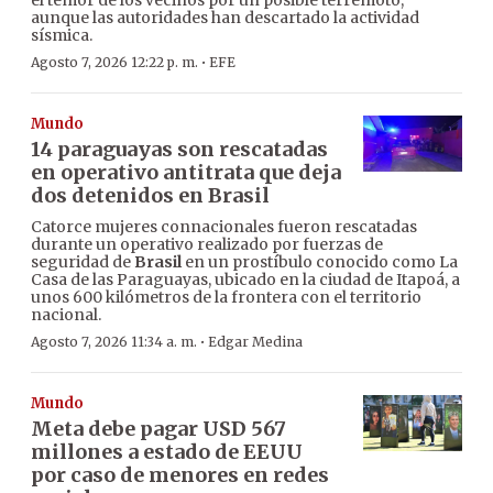
el temor de los vecinos por un posible terremoto,
aunque las autoridades han descartado la actividad
sísmica.
·
Agosto 7, 2026 12:22 p. m.
EFE
Mundo
14 paraguayas son rescatadas
en operativo antitrata que deja
dos detenidos en Brasil
Catorce mujeres connacionales fueron rescatadas
durante un operativo realizado por fuerzas de
seguridad de
Brasil
en un prostíbulo conocido como La
Casa de las Paraguayas, ubicado en la ciudad de Itapoá, a
unos 600 kilómetros de la frontera con el territorio
nacional.
·
Agosto 7, 2026 11:34 a. m.
Edgar Medina
Mundo
Meta debe pagar USD 567
millones a estado de EEUU
por caso de menores en redes