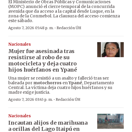
El Ministerio de Obras Públicas y Comunicaciones
(MOPC) anunció el cierre temporal de la concurrida
avenida que da acceso a la capital desde Luque, en la
zona de la Conmebol. La clausura del acceso comienza
este sábado.
·
Agosto 7, 2026 05:48 p. m.
Redacción ÚH
Nacionales
Mujer fue asesinada tras
resistirse al robo de su
motocicleta y deja cuatro
hijos huérfanos en Ypané
Una mujer se resistió a un asalto y falleció tras ser
baleada por
motochorros
en
Ypané
, Departamento
Central. La víctima deja cuatro hijos huérfanos y su
madre exige justicia.
·
Agosto 7, 2026 03:45 p. m.
Redacción ÚH
Nacionales
Incautan alijos de marihuana
a orillas del Lago Itaipú en