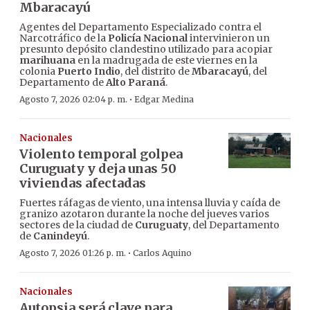
Mbaracayú
Agentes del Departamento Especializado contra el
Narcotráfico de la
Policía Nacional
intervinieron un
presunto depósito clandestino utilizado para acopiar
marihuana
en la madrugada de este viernes en la
colonia
Puerto Indio
, del distrito de
Mbaracayú
, del
Departamento de
Alto Paraná
.
·
Agosto 7, 2026 02:04 p. m.
Edgar Medina
Nacionales
Violento temporal golpea
Curuguaty y deja unas 50
viviendas afectadas
Fuertes ráfagas de viento, una intensa lluvia y caída de
granizo azotaron durante la noche del jueves varios
sectores de la ciudad de
Curuguaty
, del Departamento
de
Canindeyú
.
·
Agosto 7, 2026 01:26 p. m.
Carlos Aquino
Nacionales
Autopsia será clave para