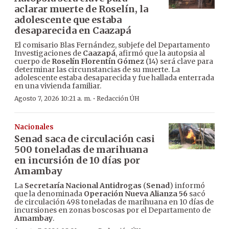
aclarar muerte de Roselín, la
adolescente que estaba
desaparecida en Caazapá
El comisario Blas Fernández, subjefe del Departamento
Investigaciones de
Caazapá
, afirmó que la autopsia al
cuerpo de
Roselín Florentín Gómez
(14) será clave para
determinar las circunstancias de su muerte. La
adolescente estaba desaparecida y fue hallada enterrada
en una vivienda familiar.
·
Agosto 7, 2026 10:21 a. m.
Redacción ÚH
Nacionales
Senad saca de circulación casi
500 toneladas de marihuana
en incursión de 10 días por
Amambay
La
Secretaría Nacional Antidrogas
(
Senad
) informó
que la denominada
Operación Nueva Alianza 56
sacó
de circulación 498 toneladas de marihuana en 10 días de
incursiones en zonas boscosas por el Departamento de
Amambay
.