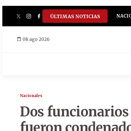
NACI
ÚLTIMAS NOTICIAS
twitter
instagram
facebook
tiktok
youtube
spotify
08 ago 2026
Nacionales
Dos funcionarios 
fueron condenados