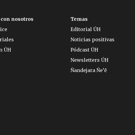
 con nosotros
Temas
ice
Editorial ÚH
riales
Noticias positivas
ón ÚH
Pódcast ÚH
Newsletters ÚH
Ñandejara Ñe’ẽ