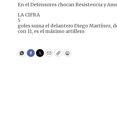
En el Defensores chocan Resistencia y Amel
LA CIFRA
5
goles suma el delantero Diego Martínez, de R
con 11, es el máximo artillero.
WhatsApp
Facebook
Twitter
Email
Copy
Print