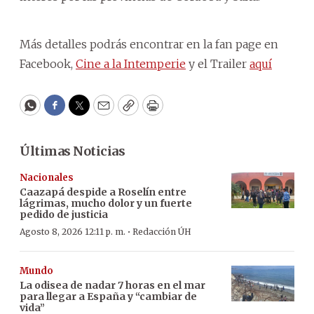
Más detalles podrás encontrar en la fan page en
Facebook,
Cine a la Intemperie
y el Trailer
aquí
WhatsApp
Facebook
Twitter
Email
Copy
Print
Últimas Noticias
Nacionales
Caazapá despide a Roselín entre
lágrimas, mucho dolor y un fuerte
pedido de justicia
·
Agosto 8, 2026 12:11 p. m.
Redacción ÚH
Mundo
La odisea de nadar 7 horas en el mar
para llegar a España y “cambiar de
vida”