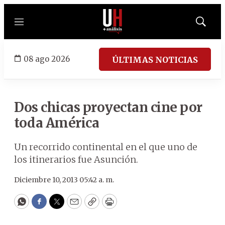
Menú
Mostrar
búsqued
08 ago 2026
ÚLTIMAS NOTICIAS
Dos chicas proyectan cine por
toda América
Un recorrido continental en el que uno de
los itinerarios fue Asunción.
Diciembre 10, 2013 05:42 a. m.
WhatsApp
Facebook
Twitter
Email
Copy
Print