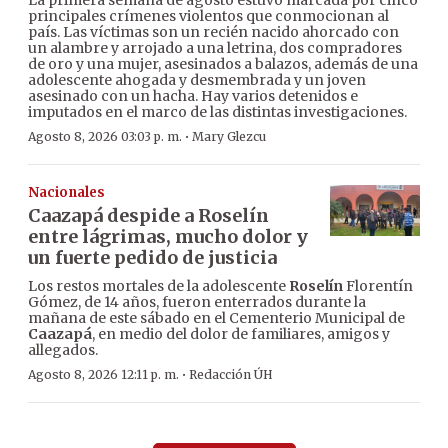
La primera semana de agosto estuvo marcada por cinco
principales crímenes violentos que conmocionan al
país. Las víctimas son un recién nacido ahorcado con
un alambre y arrojado a una letrina, dos compradores
de oro y una mujer, asesinados a balazos, además de una
adolescente ahogada y desmembrada y un joven
asesinado con un hacha. Hay varios detenidos e
imputados en el marco de las distintas investigaciones.
·
Agosto 8, 2026 03:03 p. m.
Mary Glezcu
Nacionales
Caazapá despide a Roselín
entre lágrimas, mucho dolor y
un fuerte pedido de justicia
Los restos mortales de la adolescente
Roselín
Florentín
Gómez, de 14 años, fueron enterrados durante la
mañana de este sábado en el Cementerio Municipal de
Caazapá
, en medio del dolor de familiares, amigos y
allegados.
·
Agosto 8, 2026 12:11 p. m.
Redacción ÚH