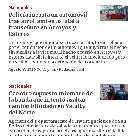
Nacionales
Policía incauta un automóvil
tras arrollamiento fatal a
transeúnte en Arroyos y
Esteros
Un hombre, que intentaba cruzar la ruta, fue arrollado
por el conductor de un automóvil que huyó tras el hecho
sin auxiliar a la víctima. El hecho ocurrió en Arroyos y
Esteros. La Policía incautó el vehículo involucrado pero
no se dio a conocer la detención del conductor.
·
Agosto 8, 2026 06:52 p. m.
Redacción ÚH
Nacionales
Cae otro supuesto miembro de
la banda que intentó asaltar
camión blindado en Yataity
del Norte
Agentes del
Departamento de Investigaciones
de
San
Pedro
detuvieron este sábado a un hombre que contaba
con orden de captura por el caso que investiga el fallido
asalto a un camión transportador de caudales
en