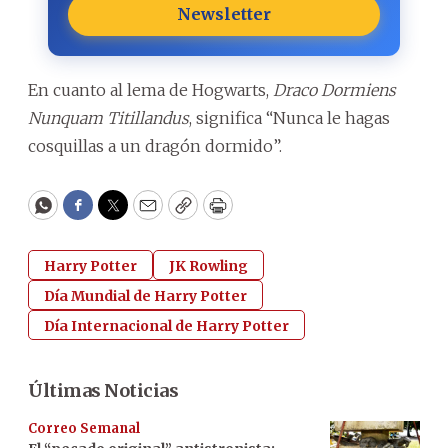
Newsletter
En cuanto al lema de Hogwarts,
Draco Dormiens
Nunquam Titillandus
, significa “Nunca le hagas
cosquillas a un dragón dormido”.
WhatsApp
Facebook
Twitter
Email
Copy
Print
Harry Potter
JK Rowling
Día Mundial de Harry Potter
Día Internacional de Harry Potter
Últimas Noticias
Correo Semanal