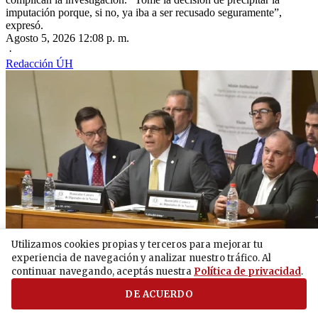
imputación porque, si no, ya iba a ser recusado seguramente”,
expresó.
Agosto 5, 2026 12:08 p. m.
·
Redacción ÚH
Utilizamos cookies propias y terceros para mejorar tu
experiencia de navegación y analizar nuestro tráfico. Al
continuar navegando, aceptás nuestra
Política de privacidad
.
Nacionales
IPS: Vicente Bataglia estaría fuera del país, según fiscal que lo
DE ACUERDO
imputó
El fiscal de la investigación por la que fueron imputados dos ex