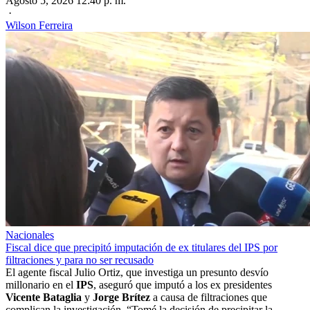
Agosto 5, 2026 12:40 p. m.
·
Wilson Ferreira
Nacionales
Fiscal dice que precipitó imputación de ex titulares del IPS por
filtraciones y para no ser recusado
El agente fiscal Julio Ortiz, que investiga un presunto desvío
millonario en el
IPS
, aseguró que imputó a los ex presidentes
Vicente Bataglia
y
Jorge Brítez
a causa de filtraciones que
complican la investigación. “Tomé la decisión de precipitar la