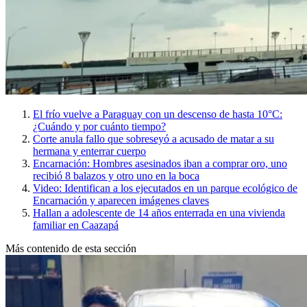
El frío vuelve a Paraguay con un descenso de hasta 10°C:
¿Cuándo y por cuánto tiempo?
Corte anula fallo que sobreseyó a acusado de matar a su
hermana y enterrar cuerpo
Encarnación: Hombres asesinados iban a comprar oro, uno
recibió 8 balazos y otro uno en la boca
Video: Identifican a los ejecutados en un parque ecológico de
Encarnación y aparecen imágenes claves
Hallan a adolescente de 14 años enterrada en una vivienda
familiar en Caazapá
Más contenido de esta sección