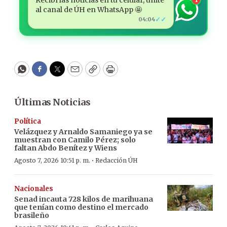
Recibí las noticias en tu celular, unite
al canal de ÚH en WhatsApp 🤩
✓✓
04:04
WhatsApp
Facebook
Twitter
Email
Copy
Print
Últimas Noticias
Política
Velázquez y Arnaldo Samaniego ya se
muestran con Camilo Pérez; solo
faltan Abdo Benítez y Wiens
·
Agosto 7, 2026 10:51 p. m.
Redacción ÚH
Nacionales
Senad incauta 728 kilos de marihuana
que tenían como destino el mercado
brasileño