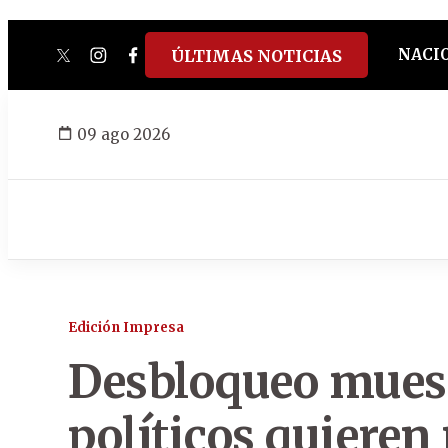
NACI
ÚLTIMAS NOTICIAS
twitter
instagram
facebook
tiktok
youtube
spotify
09 ago 2026
Edición Impresa
Desbloqueo muestr
políticos quieren 