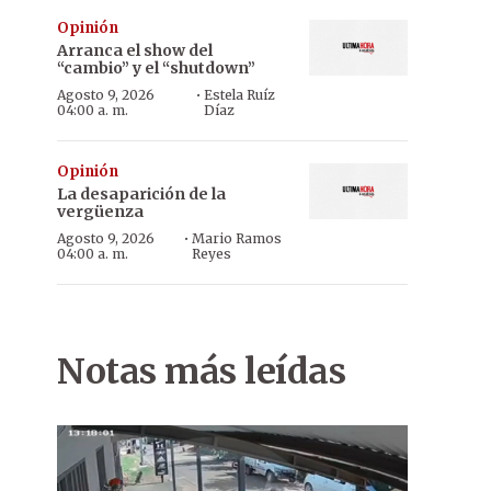
Opinión
Arranca el show del
“cambio” y el “shutdown”
·
Agosto 9, 2026
Estela Ruíz
04:00 a. m.
Díaz
Opinión
La desaparición de la
vergüenza
·
Agosto 9, 2026
Mario Ramos
04:00 a. m.
Reyes
Notas más leídas
En contra. HC y PPQ no quieren volver a las listas sábana.