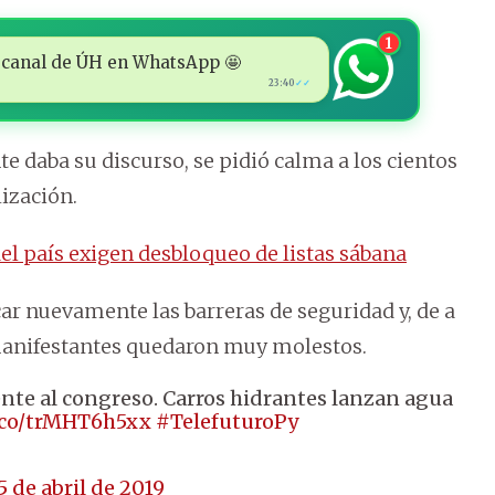
1
 al canal de ÚH en WhatsApp 🤩
23:40
✓✓
e daba su discurso, se pidió calma a los cientos
lización.
el país exigen desbloqueo de listas sábana
ar nuevamente las barreras de seguridad y, de a
 manifestantes quedaron muy molestos.
ente al congreso. Carros hidrantes lanzan agua
t.co/trMHT6h5xx
#TelefuturoPy
5 de abril de 2019