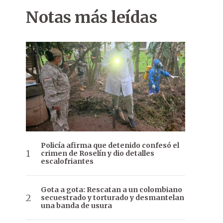
La policía arrojó gases lacrimógenos para dispersar a la multitu
Notas más leídas
Policía afirma que detenido confesó el
crimen de Roselín y dio detalles
escalofriantes
Gota a gota: Rescatan a un colombiano
secuestrado y torturado y desmantelan
una banda de usura