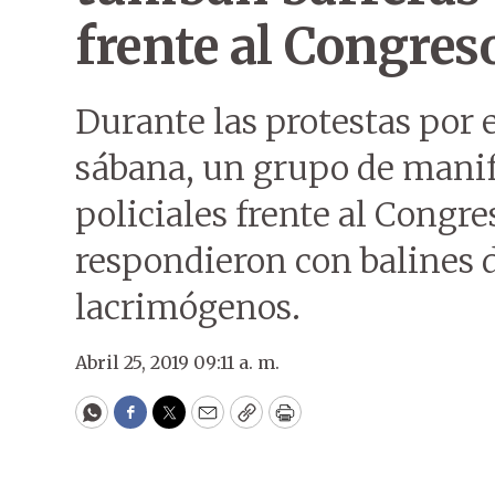
frente al Congres
Durante las protestas por e
sábana, un grupo de manif
policiales frente al Congre
respondieron con balines 
lacrimógenos.
Abril 25, 2019 09:11 a. m.
WhatsApp
Facebook
Twitter
Email
Copy
Print