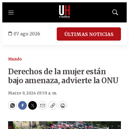
Menú
Mostrar
búsqued
07 ago 2026
ÚLTIMAS NOTICIAS
Mundo
Derechos de la mujer están
bajo amenaza, advierte la ONU
Marzo 9, 2024 03:59 a. m.
WhatsApp
Facebook
Twitter
Email
Copy
Print