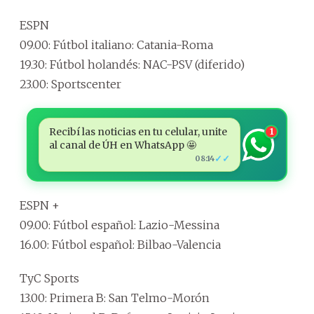
ESPN
09.00: Fútbol italiano: Catania-Roma
19.30: Fútbol holandés: NAC-PSV (diferido)
23.00: Sportscenter
Recibí las noticias en tu celular, unite
1
al canal de ÚH en WhatsApp 🤩
✓✓
08:14
ESPN +
09.00: Fútbol español: Lazio-Messina
16.00: Fútbol español: Bilbao-Valencia
TyC Sports
13.00: Primera B: San Telmo-Morón