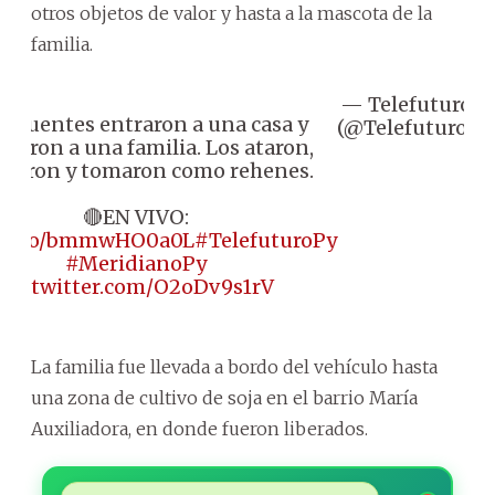
otros objetos de valor y hasta a la mascota de la
familia.
— Telefuturo
F
incuentes entraron a una casa y
(@Telefuturo)
6
uraron a una familia. Los ataron,
pearon y tomaron como rehenes.
🔴EN VIVO:
://t.co/bmmwHO0a0L
#TelefuturoPy
#MeridianoPy
pic.twitter.com/O2oDv9s1rV
La familia fue llevada a bordo del vehículo hasta
una zona de cultivo de soja en el barrio María
Auxiliadora, en donde fueron liberados.