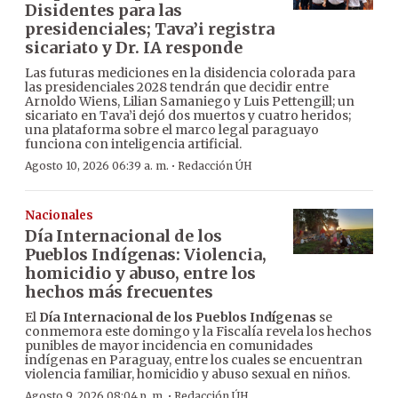
Disidentes para las
presidenciales; Tava’i registra
sicariato y Dr. IA responde
Las futuras mediciones en la disidencia colorada para
las presidenciales 2028 tendrán que decidir entre
Arnoldo Wiens, Lilian Samaniego y Luis Pettengill; un
sicariato en Tava’i dejó dos muertos y cuatro heridos;
una plataforma sobre el marco legal paraguayo
funciona con inteligencia artificial.
·
Agosto 10, 2026 06:39 a. m.
Redacción ÚH
Nacionales
Día Internacional de los
Pueblos Indígenas: Violencia,
homicidio y abuso, entre los
hechos más frecuentes
El
Día Internacional de los Pueblos Indígenas
se
conmemora este domingo y la Fiscalía revela los hechos
punibles de mayor incidencia en comunidades
indígenas en Paraguay, entre los cuales se encuentran
violencia familiar, homicidio y abuso sexual en niños.
·
Agosto 9, 2026 08:04 p. m.
Redacción ÚH