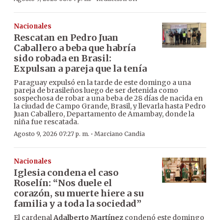
Nacionales
Rescatan en Pedro Juan
Caballero a beba que habría
sido robada en Brasil:
Expulsan a pareja que la tenía
Paraguay expulsó en la tarde de este domingo a una
pareja de brasileños luego de ser detenida como
sospechosa de robar a una beba de 28 días de nacida en
la ciudad de Campo Grande, Brasil, y llevarla hasta Pedro
Juan Caballero, Departamento de Amambay, donde la
niña fue rescatada.
·
Agosto 9, 2026 07:27 p. m.
Marciano Candia
Nacionales
Iglesia condena el caso
Roselín: “Nos duele el
corazón, su muerte hiere a su
familia y a toda la sociedad”
El cardenal
Adalberto Martínez
condenó este domingo