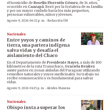
el homicidio de
Roselín Florentín Gómez
, de 14 años,
ocurrido en
Caazapá
. Rezó por la fortaleza de su familia
y por un mayor cuidado hacia los más pequeños,
personas vulnerables, niños y jóvenes.
·
Agosto 9, 2026 06:32 p. m.
Redacción ÚH
Nacionales
Entre yuyos y caminos de
tierra, una partera indígena
salva vidas y desafía el
aislamiento del Chaco
En el Departamento de
Presidente Hayes
, a más de 100
kilómetros de la ruta Transchaco,
Graciela Benítez
asiste partos en zonas aisladas del Paraguay utilizando
remedios naturales y yuyos medicinales. Su trabajo no
recibe remuneración y es fundamental para salvar
vidas.
·
Agosto 9, 2026 04:15 p. m.
Alcides Manena
Nacionales
Obispo insta a superar los