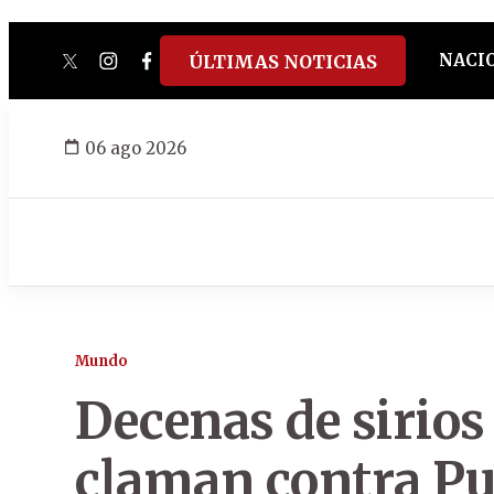
NACI
ÚLTIMAS NOTICIAS
twitter
instagram
facebook
tiktok
youtube
spotify
06 ago 2026
Mundo
Decenas de sirios
claman contra Put