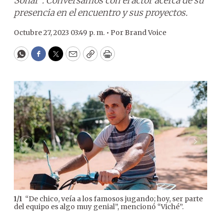
Soñar”. Conversamos con el actor acerca de su
presencia en el encuentro y sus proyectos.
Octubre 27, 2023 03:49 p. m. •
Por
Brand Voice
WhatsApp
Facebook
Twitter
Email
Copy
Print
“De chico, veía a los famosos jugando; hoy, ser parte
1
/
1
del equipo es algo muy genial”, mencionó “Viché”.