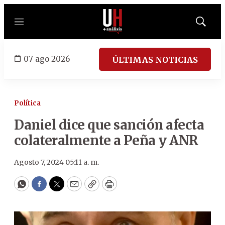
Menú
Mostrar
búsqued
07 ago 2026
ÚLTIMAS NOTICIAS
Política
Daniel dice que sanción afecta
colateralmente a Peña y ANR
Agosto 7, 2024 05:11 a. m.
WhatsApp
Facebook
Twitter
Email
Copy
Print