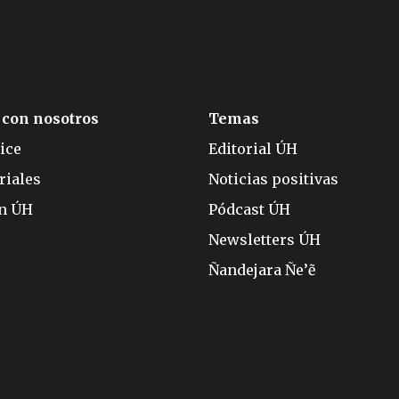
 con nosotros
Temas
ice
Editorial ÚH
riales
Noticias positivas
ón ÚH
Pódcast ÚH
Newsletters ÚH
Ñandejara Ñe’ẽ