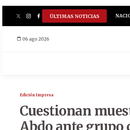
NACI
ÚLTIMAS NOTICIAS
twitter
instagram
facebook
tiktok
youtube
spotify
06 ago 2026
Edición Impresa
Cuestionan muest
Abdo ante grupo 