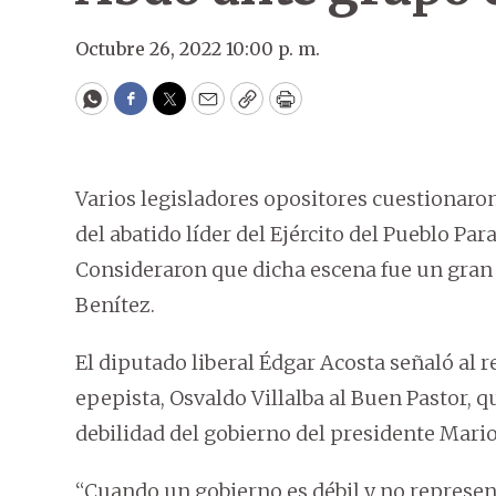
Octubre 26, 2022 10:00 p. m.
WhatsApp
Facebook
Twitter
Email
Copy
Print
Varios legisladores opositores cuestionaron
del abatido líder del Ejército del Pueblo Par
Consideraron que dicha escena fue un gran 
Benítez.
El diputado liberal Édgar Acosta señaló al r
epepista, Osvaldo Villalba al Buen Pastor, 
debilidad del gobierno del presidente Mari
“Cuando un gobierno es débil y no represent