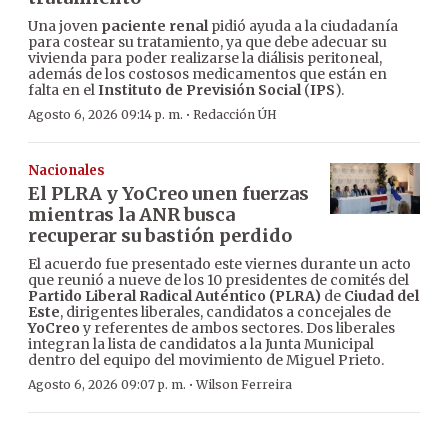
Una joven
paciente renal
pidió ayuda a la ciudadanía
para costear su tratamiento, ya que debe adecuar su
vivienda para poder realizarse la diálisis peritoneal,
además de los costosos medicamentos que están en
falta en el
Instituto de Previsión Social
(
IPS
).
·
Agosto 6, 2026 09:14 p. m.
Redacción ÚH
Nacionales
El PLRA y YoCreo unen fuerzas
mientras la ANR busca
recuperar su bastión perdido
El acuerdo fue presentado este viernes durante un acto
que reunió a nueve de los 10 presidentes de comités del
Partido Liberal Radical Auténtico (PLRA)
de
Ciudad del
Este
, dirigentes liberales, candidatos a concejales de
YoCreo
y referentes de ambos sectores. Dos liberales
integran la lista de candidatos a la Junta Municipal
dentro del equipo del movimiento de Miguel Prieto.
·
Agosto 6, 2026 09:07 p. m.
Wilson Ferreira