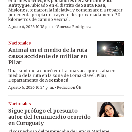
enormes baches, los pobladores del
asentamiento
Ka’atygue
, ubicado en el distrito de
Santa Rosa
,
Misiones
, tomaron la iniciativa y comenzaron a reparar
por cuenta propia un trayecto de aproximadamente 30
kilómetros de camino vecinal.
·
Agosto 6, 2026 10:38 p. m.
Vanessa Rodríguez
Nacionales
Animal en el medio de la ruta
causa accidente de militar en
Pilar
Una camioneta chocó contra una vaca que estaba en
medio de la ruta en la zona de Loma Clavel,
Pilar
,
Departamento de
Ñeembucú
.
·
Agosto 6, 2026 10:24 p. m.
Redacción ÚH
Nacionales
Sigue prófugo el presunto
autor del feminicidio ocurrido
en Curuguaty
El sospechoso del
feminicidio
de
Leticia Marlene