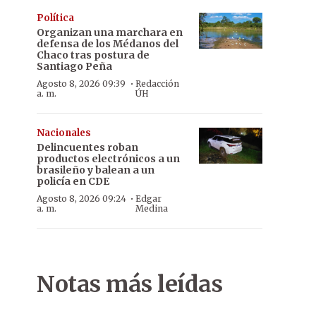
Política
Organizan una marchara en
defensa de los Médanos del
Chaco tras postura de
Santiago Peña
·
Agosto 8, 2026 09:39
Redacción
a. m.
ÚH
Nacionales
Delincuentes roban
productos electrónicos a un
brasileño y balean a un
policía en CDE
·
Agosto 8, 2026 09:24
Edgar
a. m.
Medina
Notas más leídas