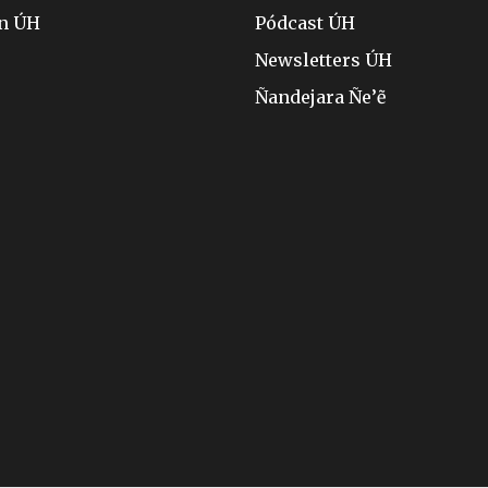
ón ÚH
Pódcast ÚH
Newsletters ÚH
Ñandejara Ñe’ẽ