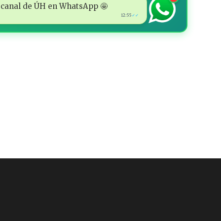
 al canal de ÚH en WhatsApp 🤩
12:55
✓✓