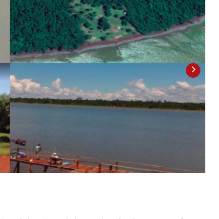
2
/
2