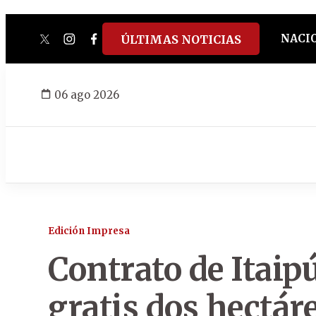
NACI
ÚLTIMAS NOTICIAS
twitter
instagram
facebook
tiktok
youtube
spotify
06 ago 2026
Edición Impresa
Contrato de Itaip
gratis dos hectáre