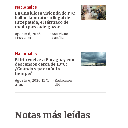
Nacionales
En una lujosa vivienda de PJC
hallan laboratorio ilegal de
tirzepatida, el fármaco de
moda para adelgazar
·
Agosto 6, 2026
Marciano
11:43 a. m.
Candia
Nacionales
El frío vuelve a Paraguay con
descensos cerca de 10°C:
¿Cuándo y por cuánto
tiempo?
·
Agosto 6, 2026 11:42
Redacción
a. m.
ÚH
Jubilación. El ex ministro Sindulfo Blanco y el ex juez Monges Sam
Notas más leídas