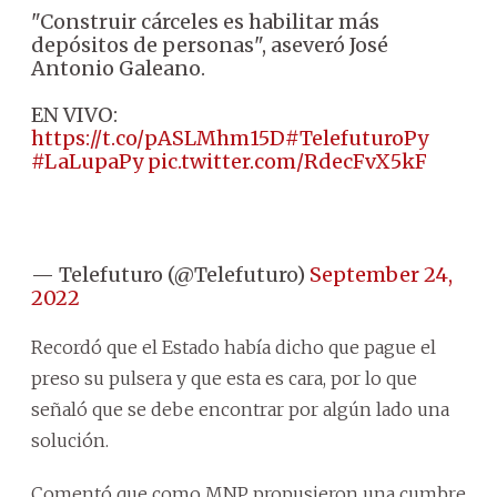
"Construir cárceles es habilitar más
depósitos de personas", aseveró José
Antonio Galeano.
EN VIVO:
https://t.co/pASLMhm15D
#TelefuturoPy
#LaLupaPy
pic.twitter.com/RdecFvX5kF
— Telefuturo (@Telefuturo)
September 24,
2022
Recordó que el Estado había dicho que pague el
preso su pulsera y que esta es cara, por lo que
señaló que se debe encontrar por algún lado una
solución.
Comentó que como MNP propusieron una cumbre