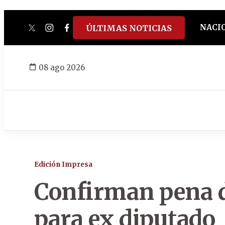
NACI
ÚLTIMAS NOTICIAS
twitter
instagram
facebook
tiktok
youtube
spotify
08 ago 2026
Edición Impresa
Confirman pena d
para ex diputado