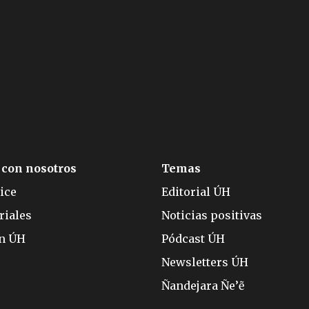
 con nosotros
Temas
ice
Editorial ÚH
riales
Noticias positivas
ón ÚH
Pódcast ÚH
Newsletters ÚH
Ñandejara Ñe’ẽ