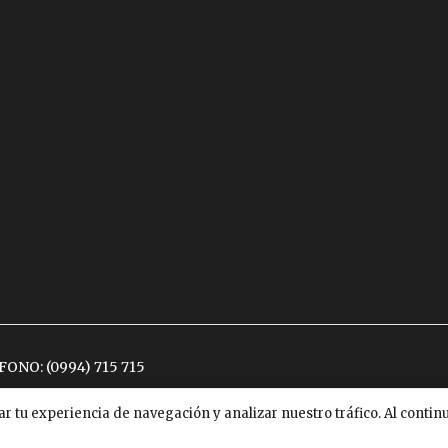
ÉFONO:
(0994) 715 715
ar tu experiencia de navegación y analizar nuestro tráfico. Al conti