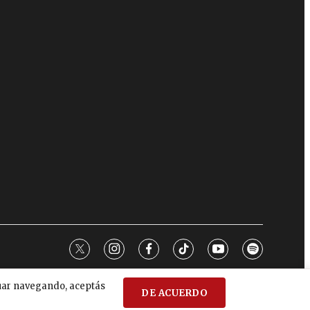
twitter
instagram
facebook
tiktok
youtube
spotify
nuar navegando, aceptás
DE ACUERDO