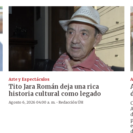
Arte y Espectáculos
A
Tito Jara Román deja una rica
historia cultural como legado
·
Agosto 6, 2026 04:00 a. m.
Redacción ÚH
C
A
d
p
e
d