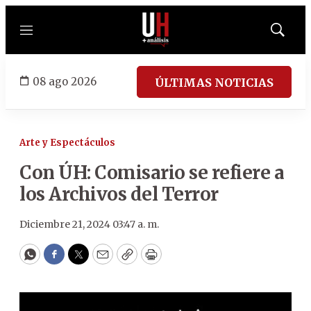
Menú
Mostrar
búsqued
08 ago 2026
ÚLTIMAS NOTICIAS
Arte y Espectáculos
Con ÚH: Comisario se refiere a
los Archivos del Terror
Diciembre 21, 2024 03:47 a. m.
WhatsApp
Facebook
Twitter
Email
Copy
Print