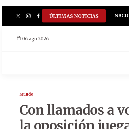
NACI
ÚLTIMAS NOTICIAS
twitter
instagram
facebook
tiktok
youtube
spotify
06 ago 2026
Mundo
Con llamados a vo
la oposición jueg