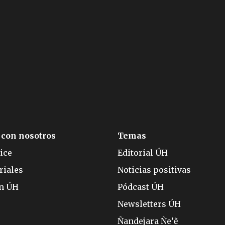
 con nosotros
Temas
ice
Editorial ÚH
riales
Noticias positivas
ón ÚH
Pódcast ÚH
Newsletters ÚH
Ñandejara Ñe’ẽ