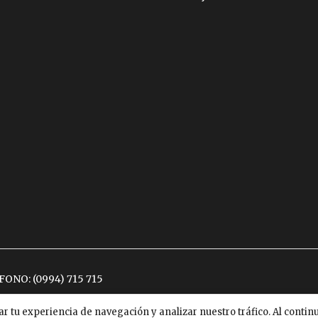
ÉFONO:
(0994) 715 715
ar tu experiencia de navegación y analizar nuestro tráfico. Al conti