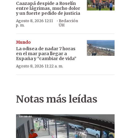
Caazapá despide a Roselín
entre lágrimas, mucho dolor
y un fuerte pedido de justicia
·
Agosto 8, 2026 12:11
Redacción
p. m.
ÚH
Mundo
La odisea de nadar 7 horas
en el mar para llegar a
España y “cambiar de vida”
Agosto 8, 2026 11:22 a. m.
Notas más leídas