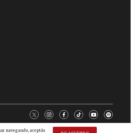
twitter
instagram
facebook
tiktok
youtube
spotify
nuar navegando, aceptás