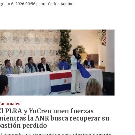
·
gosto 6, 2026 09:56 p. m.
Carlos Aquino
acionales
El PLRA y YoCreo unen fuerzas
mientras la ANR busca recuperar su
bastión perdido
l acuerdo fue presentado este viernes durante