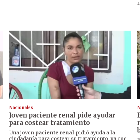
A
Nacionales
N
Joven paciente renal pide ayudar
para costear tratamiento
Una joven
paciente renal
pidió ayuda a la
ciudadanía para costear su tratamiento, ya que
E