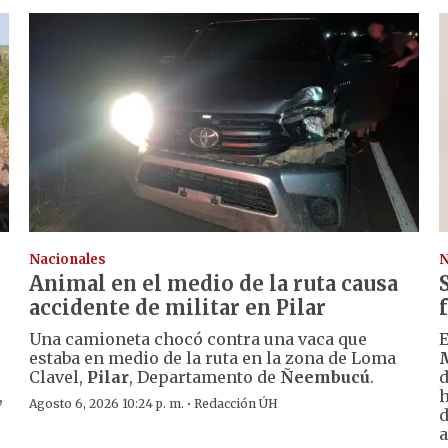
Nacionales
N
Animal en el medio de la ruta causa
accidente de militar en Pilar
Una camioneta chocó contra una vaca que
E
estaba en medio de la ruta en la zona de Loma
Clavel,
Pilar
, Departamento de
Ñeembucú
.
d
,
h
·
Agosto 6, 2026 10:24 p. m.
Redacción ÚH
d
a