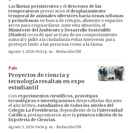
Las
lluvias persistentes
y el
descenso de las
temperaturas
provocaron el
desplazamiento
temporal de animales silvestres hacia zonas urbanas
y periurbanas
en busca de refugio, alimento y espacios
secos para resguardarse. Ante esta situación, el
Ministerio del Ambiente y Desarrollo Sostenible
(Mades)
recordó que se trata de un comportamiento
natural y pidió a la ciudadanía evitar intervenir para
proteger tanto a las personas como a la fauna.
·
Agosto 5, 2026 05:12 p. m.
Redacción ÚH
País
Proyectos de ciencia y
tecnología resaltan en expo
estudiantil
Con
experimentos científicos, prototipos
tecnológicos e investigaciones
desarrolladas durante
el año lectivo
, estudiantes de todos los niveles del
Colegio La Providencia
, dependiente de la
Universidad
Católica
, protagonizaron ayer la
primera edición de la
Expoferia de Ciencias.
·
Agosto 5, 2026 04:14 p. m.
Redacción ÚH