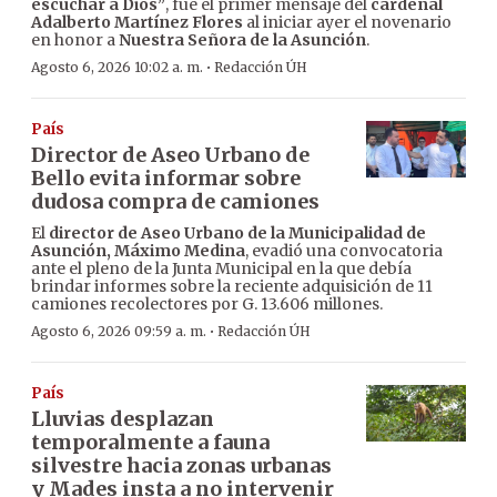
escuchar a Dios”
, fue el primer mensaje del
cardenal
Adalberto Martínez Flores
al iniciar ayer el novenario
en honor a
Nuestra Señora de la Asunción
.
·
Agosto 6, 2026 10:02 a. m.
Redacción ÚH
País
Director de Aseo Urbano de
Bello evita informar sobre
dudosa compra de camiones
El
director de Aseo Urbano de la Municipalidad de
Asunción, Máximo Medina
, evadió una convocatoria
ante el pleno de la Junta Municipal en la que debía
brindar informes sobre la reciente adquisición de 11
camiones recolectores por G. 13.606 millones.
·
Agosto 6, 2026 09:59 a. m.
Redacción ÚH
País
Lluvias desplazan
temporalmente a fauna
silvestre hacia zonas urbanas
y Mades insta a no intervenir