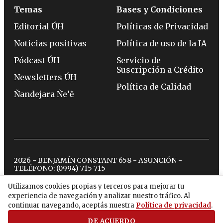
Temas
Bases y Condiciones
Editorial ÚH
Políticas de Privacidad
Noticias positivas
Política de uso de la IA
Pódcast ÚH
Servicio de
Suscripción a Crédito
Newsletters ÚH
Política de Calidad
Ñandejara Ñe’ẽ
2026 - BENJAMÍN CONSTANT 658 - ASUNCIÓN -
TELÉFONO:
(0994) 715 715
Utilizamos cookies propias y terceros para mejorar tu
experiencia de navegación y analizar nuestro tráfico. Al
twitter
instagram
facebook
tiktok
youtube
spotify
continuar navegando, aceptás nuestra
Política de privacidad
.
DE ACUERDO