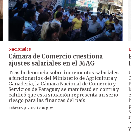
Nacionales
E
Cámara de Comercio cuestiona
ajustes salariales en el MAG
Tras la denuncia sobre incrementos salariales
U
a funcionarios del Ministerio de Agricultura y
C
e
Ganadería, la Cámara Nacional de Comercio y
P
Servicios de Paraguay se manifestó en contra y
l
calificó que esta situación representa un serio
c
riesgo para las finanzas del país.
i
p
Febrero 9, 2019 12:38 p. m.
s
r
e
y