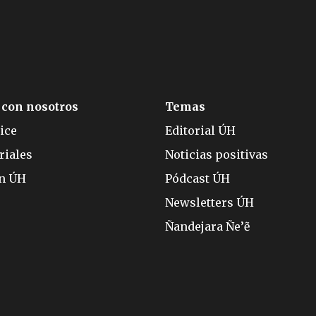
 con nosotros
Temas
ice
Editorial ÚH
riales
Noticias positivas
ón ÚH
Pódcast ÚH
Newsletters ÚH
Ñandejara Ñe’ẽ