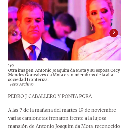
1
/
9
2
/
9
Otra imagen. Antonio Joaquim da Mota y su esposa Cecy
Emp
Mendes Goncalves da Mota eran miembros de la alta
afu
sociedad fronteriza.
pres
Foto: Archivo
PEDRO J. CABALLERO Y PONTA PORÃ
A las 7 de la mañana del martes 19 de noviembre
varias camionetas frenaron frente a la lujosa
mansión de Antonio Joaquim da Mota, reconocido