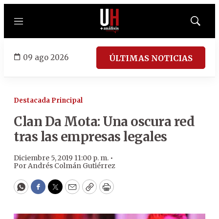
Menú
Mostrar
búsqued
09 ago 2026
ÚLTIMAS NOTICIAS
Destacada Principal
Clan Da Mota: Una oscura red
tras las empresas legales
Diciembre 5, 2019 11:00 p. m. •
Por
Andrés Colmán Gutiérrez
WhatsApp
Facebook
Twitter
Email
Copy
Print