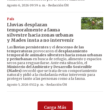
·
Agosto 6, 2026 09:59 a. m.
Redacción ÚH
País
Lluvias desplazan
temporalmente a fauna
silvestre hacia zonas urbanas
y Mades insta a no intervenir
Las
lluvias persistentes
y el
descenso de las
temperaturas
provocaron el
desplazamiento
temporal de animales silvestres hacia zonas urbanas
y periurbanas
en busca de refugio, alimento y espacios
secos para resguardarse. Ante esta situación, el
Ministerio del Ambiente y Desarrollo Sostenible
(Mades)
recordó que se trata de un comportamiento
natural y pidió a la ciudadanía evitar intervenir para
proteger tanto a las personas como a la fauna.
·
Agosto 5, 2026 05:12 p. m.
Redacción ÚH
Carga Más