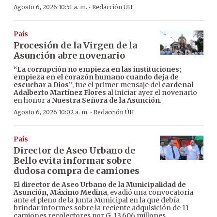
·
Agosto 6, 2026 10:51 a. m.
Redacción ÚH
País
Procesión de la Virgen de la
Asunción abre novenario
“La corrupción no empieza en las instituciones;
empieza en el corazón humano cuando deja de
escuchar a Dios”
, fue el primer mensaje del
cardenal
Adalberto Martínez Flores
al iniciar ayer el novenario
en honor a
Nuestra Señora de la Asunción
.
·
Agosto 6, 2026 10:02 a. m.
Redacción ÚH
País
Director de Aseo Urbano de
Bello evita informar sobre
dudosa compra de camiones
El
director de Aseo Urbano de la Municipalidad de
Asunción, Máximo Medina
, evadió una convocatoria
ante el pleno de la Junta Municipal en la que debía
brindar informes sobre la reciente adquisición de 11
camiones recolectores por G. 13.606 millones.