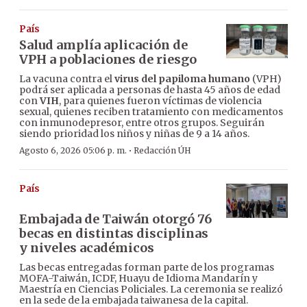
País
Salud amplía aplicación de
VPH a poblaciones de riesgo
La vacuna contra el
virus del papiloma humano
(VPH)
podrá ser aplicada a personas de hasta 45 años de edad
con
VIH
, para quienes fueron víctimas de violencia
sexual, quienes reciben tratamiento con medicamentos
con inmunodepresor, entre otros grupos. Seguirán
siendo prioridad los niños y niñas de 9 a 14 años.
·
Agosto 6, 2026 05:06 p. m.
Redacción ÚH
País
Embajada de Taiwán otorgó 76
becas en distintas disciplinas
y niveles académicos
Las becas entregadas forman parte de los programas
MOFA-Taiwán, ICDF, Huayu de Idioma Mandarín y
Maestría en Ciencias Policiales. La ceremonia se realizó
en la sede de la embajada taiwanesa de la capital.