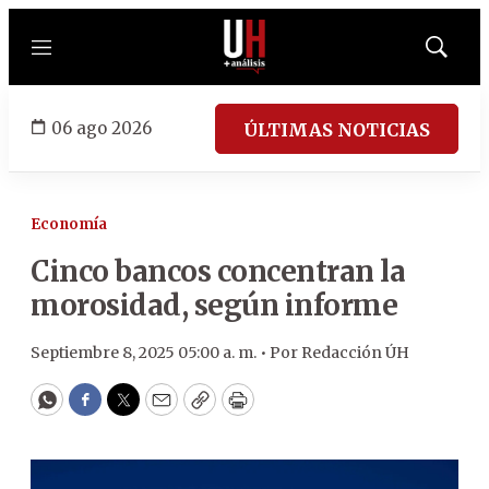
Menú
Mostrar
búsqued
06 ago 2026
ÚLTIMAS NOTICIAS
Economía
Cinco bancos concentran la
morosidad, según informe
Septiembre 8, 2025 05:00 a. m. •
Por
Redacción ÚH
WhatsApp
Facebook
Twitter
Email
Copy
Print