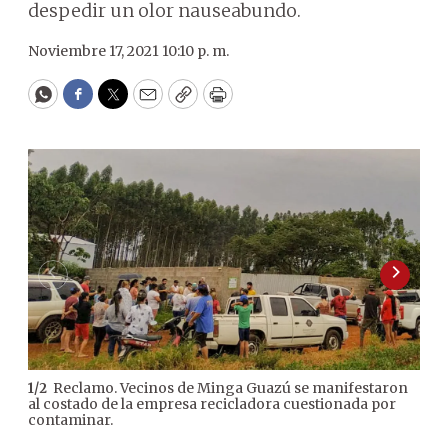
despedir un olor nauseabundo.
Noviembre 17, 2021 10:10 p. m.
WhatsApp
Facebook
Twitter
Email
Copy
Print
Reclamo. Vecinos de Minga Guazú se manifestaron
1
/
2
2
/
2
al costado de la empresa recicladora cuestionada por
depó
contaminar.