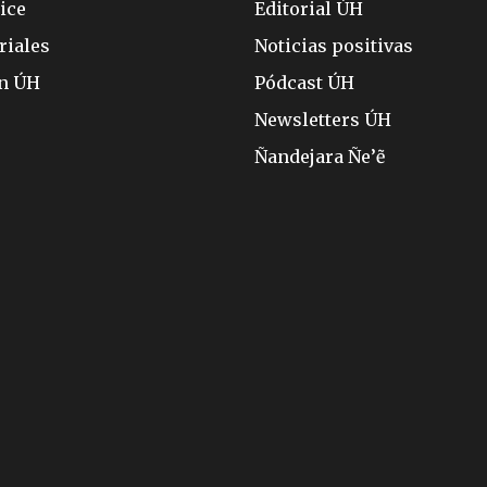
ice
Editorial ÚH
riales
Noticias positivas
ón ÚH
Pódcast ÚH
Newsletters ÚH
Ñandejara Ñe’ẽ