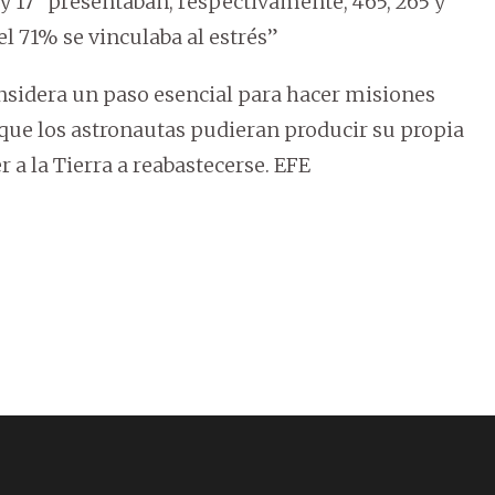
 y 17 “presentaban, respectivamente, 465, 265 y
 el 71% se vinculaba al estrés”
considera un paso esencial para hacer misiones
e que los astronautas pudieran producir su propia
 a la Tierra a reabastecerse. EFE