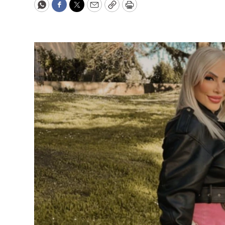
WhatsApp
Facebook
Twitter
Email
Copy
Print