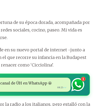
fortuna de su época dorada, acompañada por
redes sociales, cocino, paseo. Mi vida es
rse.
 en su nuevo portal de internet -junto a
n el que recorre su infancia en la Budapest
 renacer como ‘Cicciolina’.
1
 al canal de ÚH en WhatsApp 🤩
08:23
✓✓
 la radio a los italianos, pero estalló con la