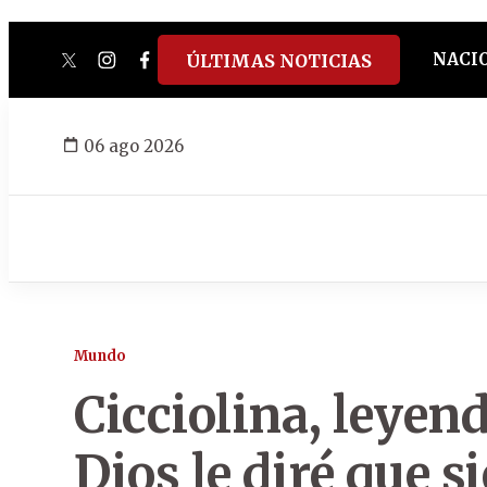
NACI
ÚLTIMAS NOTICIAS
twitter
instagram
facebook
tiktok
youtube
spotify
06 ago 2026
Mundo
Cicciolina, leyend
Dios le diré que s