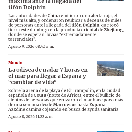
máxima ante la llegada del
tifón Dolphin
Las autoridades de
China
emitieron una alerta roja, el
nivel más alto, y ordenaron reubicar a decenas de miles
de personas ante la llegada del t
ifón Dolphin
, que tocó
tierra este domingo en la provincia oriental de
Zhejiang
,
donde se esperan lluvias “extremadamente
torrenciales”.
Agosto 9, 2026 08:42 a. m.
Mundo
La odisea de nadar 7 horas en
el mar para llegar a España y
“cambiar de vida”
Sobre la arena de la playa de El Trampolín, en la ciudad
española de
Ceuta
(norte de África), entre el bullicio de
cientos de personas que cruzaron el mar hace poco más
de una semana desde
Marruecos
hasta
España
,
Azzdine camina cojeando en busca de ayuda sanitaria.
Agosto 8, 2026 11:22 a. m.