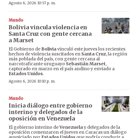
Agosto 6, 2026 10:57 p. m.
Mundo
Bolivia vincula violencia en
Santa Cruz con gente cercana
a Marset
El Gobierno de
Bolivia
vinculó este jueves los recientes
hechos de violencia suscitados en
Santa Cruz
, la región
más poblada del país, con gente cercana al
narcotraficante uruguayo
Sebastián Marset
,
capturado en marzo en el país andino y enviado a
Estados Unidos
.
Agosto 6, 2026 10:10 p. m.
Mundo
Inicia diálogo entre gobierno
interino y delegados de la
oposición en Venezuela
El gobierno interino de
Venezuela
y delegados de la
oposición comenzaron el jueves en Caracas un diálogo
auspiciado por
Estados Unidos
que podría conducir a