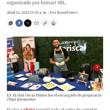
organizado por Esmart SRL.
Abril 12, 2022 11:56 a. m. •
Por
Brand Voice
WhatsApp
Facebook
Twitter
Email
Copy
Print
El chef Oscar Pintos fue el encargado de preparar la
1
/
3
2
/
3
chipa paraguaya.
Pea
El olor a
chipa
inundó todo el patio de comidas