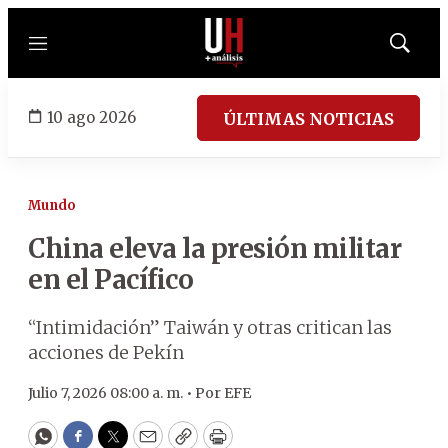
Menú
Mostrar
búsqued
10 ago 2026
ÚLTIMAS NOTICIAS
Mundo
China eleva la presión militar
en el Pacífico
“Intimidación” Taiwán y otras critican las
acciones de Pekín
Julio 7, 2026 08:00 a. m. •
Por
EFE
WhatsApp
Facebook
Twitter
Email
Copy
Print