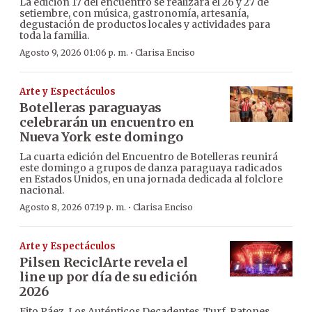
La edición 17 del encuentro se realizará el 26 y 27 de
setiembre, con música, gastronomía, artesanía,
degustación de productos locales y actividades para
toda la familia.
·
Agosto 9, 2026 01:06 p. m.
Clarisa Enciso
Arte y Espectáculos
Botelleras paraguayas
celebrarán un encuentro en
Nueva York este domingo
La cuarta edición del Encuentro de Botelleras reunirá
este domingo a grupos de danza paraguaya radicados
en Estados Unidos, en una jornada dedicada al folclore
nacional.
·
Agosto 8, 2026 07:19 p. m.
Clarisa Enciso
Arte y Espectáculos
Pilsen ReciclArte revela el
line up por día de su edición
2026
Fito Páez, Los Auténticos Decadentes, Turf, Ratones