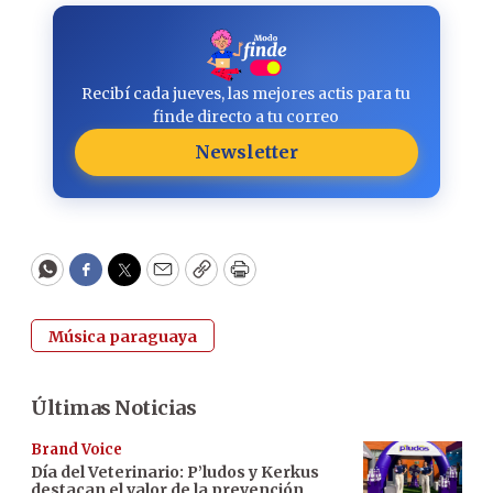
Recibí cada jueves, las mejores actis para tu
finde directo a tu correo
Newsletter
WhatsApp
Facebook
Twitter
Email
Copy
Print
Música paraguaya
Últimas Noticias
Brand Voice
Día del Veterinario: P’ludos y Kerkus
destacan el valor de la prevención