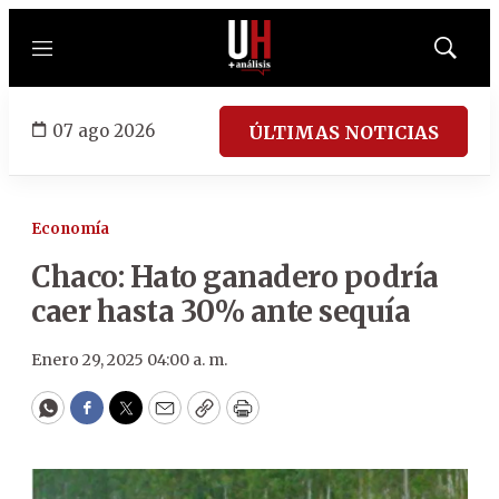
Menú
Mostrar
búsqued
07 ago 2026
ÚLTIMAS NOTICIAS
Economía
Chaco: Hato ganadero podría
caer hasta 30% ante sequía
Enero 29, 2025 04:00 a. m.
WhatsApp
Facebook
Twitter
Email
Copy
Print