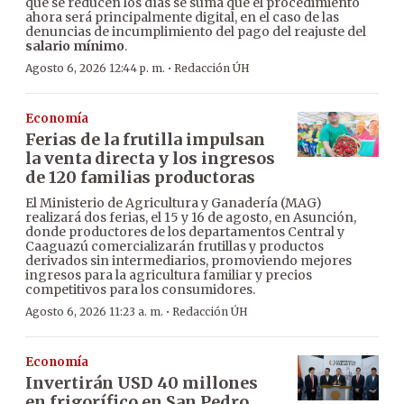
que se reducen los días se suma que el procedimiento
ahora será principalmente digital, en el caso de las
denuncias de incumplimiento del pago del reajuste del
salario mínimo
.
·
Agosto 6, 2026 12:44 p. m.
Redacción ÚH
Economía
Ferias de la frutilla impulsan
la venta directa y los ingresos
de 120 familias productoras
El Ministerio de Agricultura y Ganadería (MAG)
realizará dos ferias, el 15 y 16 de agosto, en Asunción,
donde productores de los departamentos Central y
Caaguazú comercializarán frutillas y productos
derivados sin intermediarios, promoviendo mejores
ingresos para la agricultura familiar y precios
competitivos para los consumidores.
·
Agosto 6, 2026 11:23 a. m.
Redacción ÚH
Economía
Invertirán USD 40 millones
en frigorífico en San Pedro