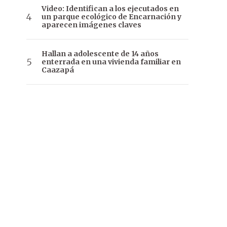
Video: Identifican a los ejecutados en
un parque ecológico de Encarnación y
aparecen imágenes claves
Hallan a adolescente de 14 años
enterrada en una vivienda familiar en
Caazapá
Momento de la presentación de la tercera edición de los Premios
a FIL.