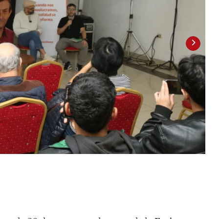
2
/
3
de l