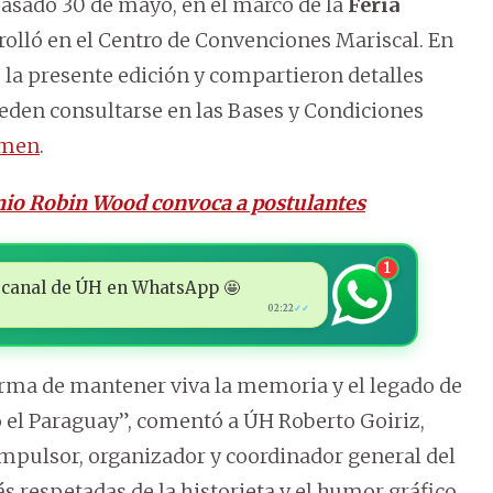
pasado 30 de mayo, en el marco de la
Feria
rolló en el Centro de Convenciones Mariscal. En
la presente edición y compartieron detalles
ueden consultarse en las Bases y Condiciones
amen
.
mio Robin Wood convoca a postulantes
1
 al canal de ÚH en WhatsApp 🤩
02:22
✓✓
ma de mantener viva la memoria y el legado de
 el Paraguay”, comentó a ÚH Roberto Goiriz,
mpulsor, organizador y coordinador general del
s respetadas de la historieta y el humor gráfico