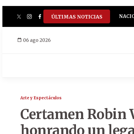
NACI
ÚLTIMAS NOTICIAS
twitter
instagram
facebook
tiktok
youtube
spotify
06 ago 2026
Arte y Espectáculos
Certamen Robin 
honrando un leg