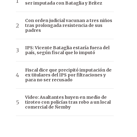
ser imputada con Bataglia y Brítez
Con orden judicial vacunan a tres niños
tras prolongada resistencia de sus
padres
IPS: Vicente Bataglia estaría fuera del
país, según fiscal que lo imputó
Fiscal dice que precipitó imputación de
ex titulares del IPS por filtraciones y
para no ser recusado
Video: Asaltantes huyen en medio de
tiroteo con policías tras robo a un local
comercial de Ñemby