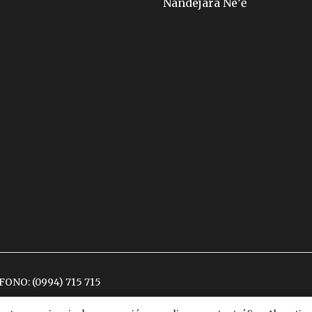
Ñandejara Ñe’ẽ
ÉFONO:
(0994) 715 715