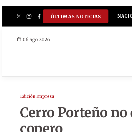
NACI
ÚLTIMAS NOTICIAS
twitter
instagram
facebook
tiktok
youtube
spotify
06 ago 2026
Edición Impresa
Cerro Porteño no 
copero