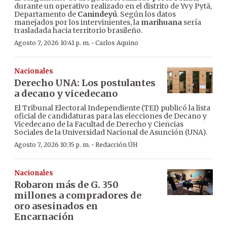
durante un operativo realizado en el distrito de Yvy Pytã,
Departamento de
Canindeyú
. Según los datos
manejados por los intervinientes, la
marihuana
sería
trasladada hacia territorio brasileño.
·
Agosto 7, 2026 10:41 p. m.
Carlos Aquino
Nacionales
Derecho UNA: Los postulantes
a decano y vicedecano
El Tribunal Electoral Independiente (TEI) publicó la lista
oficial de candidaturas para las elecciones de Decano y
Vicedecano de la Facultad de Derecho y Ciencias
Sociales de la Universidad Nacional de Asunción (UNA).
·
Agosto 7, 2026 10:35 p. m.
Redacción ÚH
Nacionales
Robaron más de G. 350
millones a compradores de
oro asesinados en
Encarnación