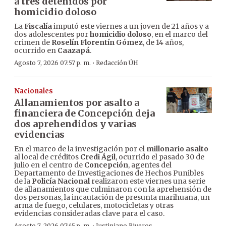
a tres detenidos por
homicidio doloso
La
Fiscalía
imputó este viernes a un joven de 21 años y a
dos adolescentes por
homicidio doloso
, en el marco del
crimen de
Roselín Florentín Gómez
, de 14 años,
ocurrido en
Caazapá
.
·
Agosto 7, 2026 07:57 p. m.
Redacción ÚH
Nacionales
Allanamientos por asalto a
financiera de Concepción deja
dos aprehendidos y varias
evidencias
En el marco de la investigación por el
millonario asalto
al local de créditos
Credi Ágil
, ocurrido el pasado 30 de
julio en el centro de
Concepción
, agentes del
Departamento de Investigaciones de Hechos Punibles
de la
Policía Nacional
realizaron este viernes una serie
de allanamientos que culminaron con la aprehensión de
dos personas, la incautación de presunta marihuana, un
arma de fuego, celulares, motocicletas y otras
evidencias consideradas clave para el caso.
Agosto 7, 2026 07:45 p. m.
Justiniano Riveros