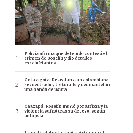
Policía afirma que detenido confesó el
crimen de Roselín y dio detalles
escalofriantes
Gota a gota: Rescatan a un colombiano
secuestrado y torturado y desmantelan
una banda de usura
Caazapá: Roselín murió por asfixia y la
violencia sufrió tras su deceso, según
autopsia
La mafia del gota a gota: Así opera el